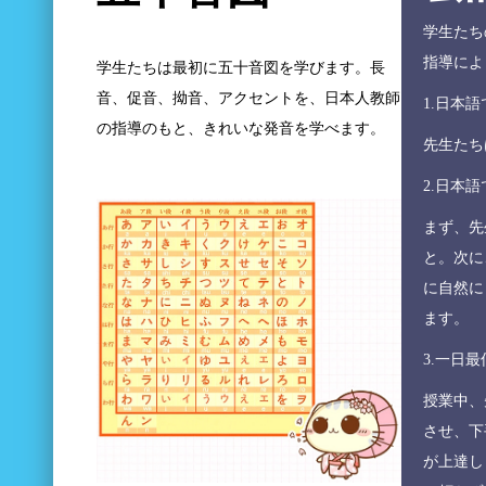
学生たち
指導によ
学生たちは最初に五十音図を学びます。長
音、促音、拗音、アクセントを、日本人教師
1.日本
の指導のもと、きれいな発音を学べます。
先生たち
2.日本
まず、先
と。次に
に自然に
ます。
3.一日
授業中、
させ、下
が上達し