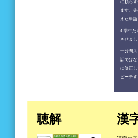
に頼らず
ます。先
えた単語
4.学生
させまし
一分間ス
話ではな
に修正し
ピーチす
聴解
漢