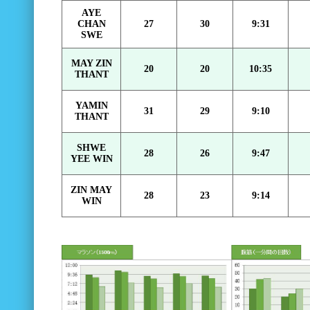
AYE
CHAN
27
30
9:31
SWE
MAY ZIN
20
20
10:35
THANT
YAMIN
31
29
9:10
THANT
SHWE
28
26
9:47
YEE WIN
ZIN MAY
28
23
9:14
WIN