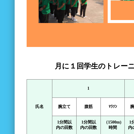
月に１回学生のトレー
1
氏名
腕立て
腹筋
ﾏﾗｿﾝ
1分間以
1分間以
（1500m)
1
内の回数
内の回数
時間
内