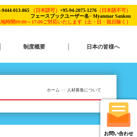
-9444-013-865
（日本語可）
+95-94-2075-1276
（日本語不可）
フェースブックユーザー名− Myanmar Sankou
地時間09:00～17:00ご対応いたします（土・日・祝日除く）
制度概要
日本の皆様へ
ホーム
>>
人材募集について
お問い合わせ